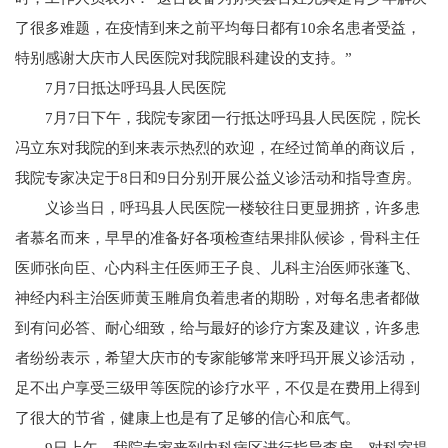
了很多难题，在疫情到来之前平均每日都有10余名患者受益，
特别感谢大庆市人民医院对我院眼科建设的支持。”
7月7日抵达呼玛县人民医院
7月7日下午，我院专家团一行抵达呼玛县人民医院，院长
冯立东对我院的到来表示热烈的欢迎，在经过简单的商议后，
我院专家决定于8日和9日分别开展公益义诊活动和指导查房。
义诊当日，呼玛县人民医院一楼较往日更显拥挤，许多患
者慕名而来，早早的准备好各项检查结果排队候诊，骨科主任
医师张向臣、心内科主任医师王子良、儿科主治医师张蓬飞、
神经内科主治医师黄玉雕肩负着患者的期盼，对每名患者都做
到有问必答、耐心细致，给与最好的诊疗方案及建议，许多患
者纷纷表示，希望大庆市的专家能够常来呼玛开展义诊活动，
足不出户享受三级甲等医院的诊疗水平，不仅是在费用上得到
了很大的节省，健康上也是有了足够的信心和底气。
9日上午，我院专家来到内科病区进行指导查房，对科室提