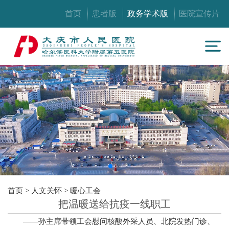
首页
患者版
政务学术版
医院宣传片
首页
>
人文关怀
>
暖心工会
把温暖送给抗疫一线职工
——孙主席带领工会慰问核酸外采人员、北院发热门诊、