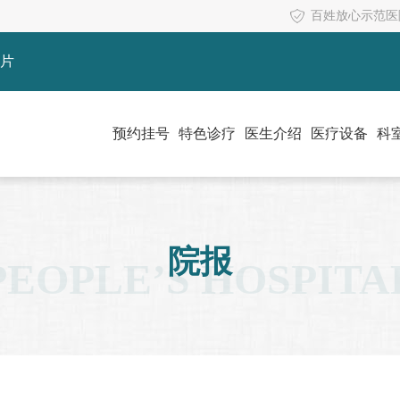
百姓放心示范医
片
预约挂号
特色诊疗
医生介绍
医疗设备
科
院报
PEOPLE’S HOSPITA