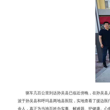
驱车几百公里到达孙吴县已临近傍晚，在孙吴县
波于孙吴县和呼玛县两地县医院，实地查看了援边医
余人，真正为当地百姓办实事、解难题、护健康。心