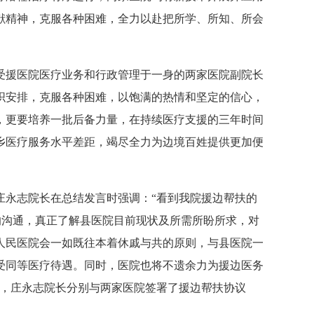
献精神，克服各种困难，全力以赴把所学、所知、所会
受援医院医疗业务和行政管理于一身的两家医院副院长
织安排，克服各种困难，以饱满的热情和坚定的信心，
，更要培养一批后备力量，在持续医疗支援的三年时间
乡医疗服务水平差距，竭尽全力为边境百姓提供更加便
庄永志院长在总结发言时强调：“看到我院援边帮扶的
的沟通，真正了解县医院目前现状及所需所盼所求，对
人民医院会一如既往本着休戚与共的原则，与县医院一
受同等医疗待遇。同时，医院也将不遗余力为援边医务
商，庄永志院长分别与两家医院签署了援边帮扶协议