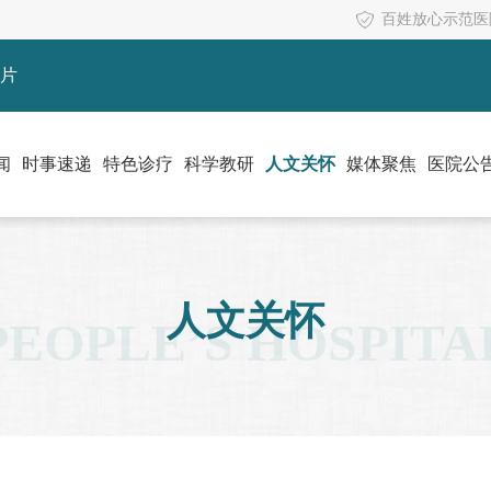
百姓放心示范医
片
闻
时事速递
特色诊疗
科学教研
人文关怀
媒体聚焦
医院公
人文关怀
PEOPLE’S HOSPITA