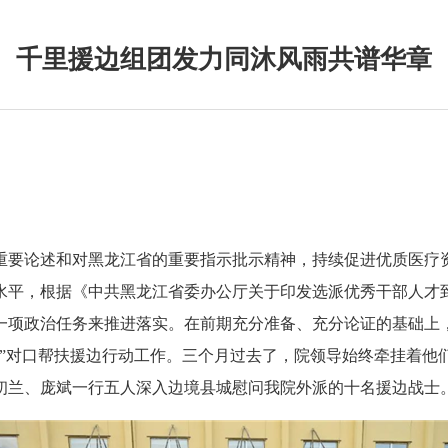
千里援边组团发力同沐风雨共谱华章
重要论述和对黑龙江省的重要指示批示精神，持续促进优质医疗
平，根据《中共黑龙江省委办公厅关于印发选派优秀干部人才到边
一项政治任务来推进落实。在前期充分准备、充分论证的基础上
”对口帮扶援边行动工作。三个月过去了，院领导始终牵挂着他们
初兰、庞斌一行五人深入边境县城慰问我院外派的十名援边战士