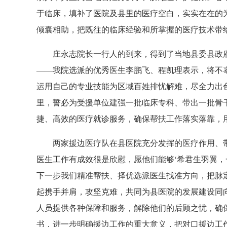
于临床，填补了医院及县里的医疗空白，实实在在的
倾囊相助，把既往的临床经验和所掌握的医疗技术带
庄永志院长一行人的到来，得到了当地县委县政
——我院选派的优秀医生李鹏飞、程凯理表示，将不
运用自己的专业技能为区域百姓排忧解难，尽全力出
里，誓必为受援单位建强一批临床专科、带出一批骨
捷、高效的医疗就诊服务，确保帮扶工作落实落靠，
两家援边医疗队在县医院充分发挥的医疗作用、
医生工作有成效很是欣慰，愿他们能够‘希君生羽翼
下一步我们精准帮扶、择优选派医生找准方向，把脉
起携手并肩，攻坚克难，共同为县医院的发展建设同
人员提供各种保障和服务，解除他们的后顾之忧，确
书，进一步明确援边工作的重大意义，把对口援边工