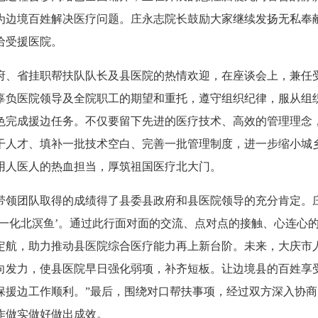
为边境百姓解决医疗问题。庄永志院长鼓励大家继续发扬无私奉
给受援医院。
府、省挂职帮扶队队长及县医院的热情欢迎，在座谈会上，兼任
辜负医院领导及全院职工的期望和重托，遵守组织纪律，服从组
色完成援边任务。不仅要留下先进的医疗技术、高效的管理理念
干人才、填补一批技术空白、完善一批管理制度，进一步缩小城
用人医人的热血担当，厚筑祖国医疗北大门。
带领团队取得的成绩得了县委县政府和县医院领导的充分肯定。
，一化北溟鱼’。通过此行面对面的交流、点对点的接触、心连心
定航，助力推动县医院综合医疗能力再上新台阶。未来，大庆市
向发力，使县医院早日强化弱项，补齐短板。让边境县的百姓享
保援边工作顺利。”最后，围绕对口帮扶事项，经过双方深入协
作做实做好做出成效。