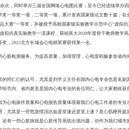
10余次，同时举办三届全国网络心电图比赛；至今已经连续举办
术奖一等奖一项，二等奖一项，累计发表国家级论文数十篇；在
作品大赛”一等奖，并被授予高校国家级实验教学示范中心“虚拟仿
年获虚拟仿真实验教学一流课程，获哈医大2020年度骨干教师教学
等奖，2022北方长城会心电精英赛获得第一名。
的心脏检测服务。为提高质量，加强管理，心电室积极参加省内
里的同仁们的认可，尤其是刘学义主任在国内心电专业也是名副
带给市内、省内甚至是国内心电专业的各位同仁，让大家都收获
因为心电操作质量和心电报告质量体现着我们心电工作者的专业
用，尤其是一些危急情况比如是室速还是室上速？是心肌梗死超
。还有一些心脏病就是心脏传导系统出现问题，但作为我们城市