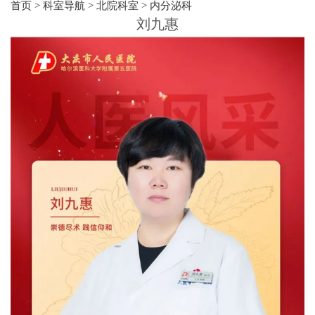
首页
>
科室导航
>
北院科室
>
内分泌科
刘九惠