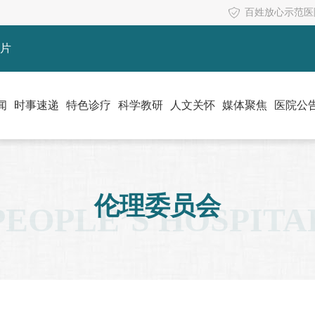
百姓放心示范医
片
闻
时事速递
特色诊疗
科学教研
人文关怀
媒体聚焦
医院公
伦理委员会
PEOPLE’S HOSPITA