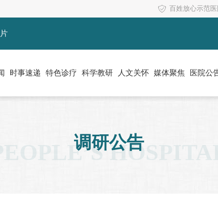
百姓放心示范医
片
闻
时事速递
特色诊疗
科学教研
人文关怀
媒体聚焦
医院公
调研公告
PEOPLE’S HOSPITA