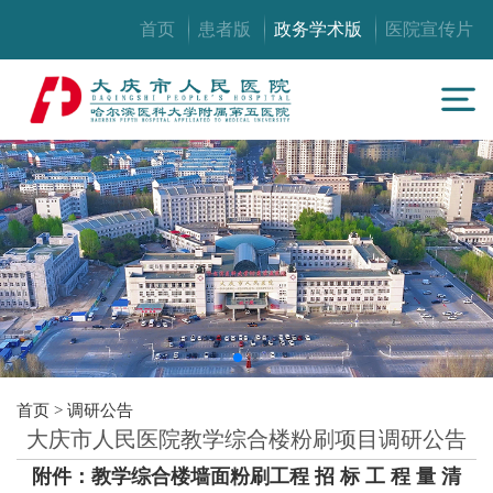
首页
患者版
政务学术版
医院宣传片
首页
>
调研公告
大庆市人民医院教学综合楼粉刷项目调研公告
附件：
教学综合楼墙面粉刷工程 招 标 工 程 量 清