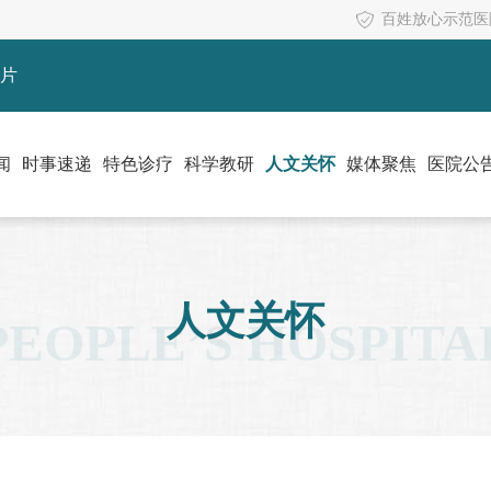
百姓放心示范医
片
闻
时事速递
特色诊疗
科学教研
人文关怀
媒体聚焦
医院公
人文关怀
PEOPLE’S HOSPITA