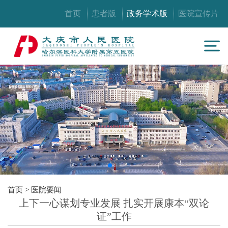
首页
患者版
政务学术版
医院宣传片
首页
>
医院要闻
上下一心谋划专业发展 扎实开展康本“双论
证”工作