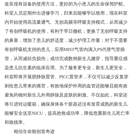
改良现有设备的使用方法，更好的为小患儿的生命保驾护航。
科室人员定期外出进修学习，归来后能够学以致用，现在科室
内开始使用高流量通气、无创高频等呼吸支持模式，从而减少
了有创呼吸机的使用，有利于早日撤机；更换了无创呼吸支持
的鼻塞，增加了患儿的舒适度，减少护理工作量；对于不需要
有创呼吸机支持的患儿，应用MIST气管内滴入PS代替气管插
管，从而减轻负损伤；成功完成数例新生儿腰穿，指导重症感
染患儿抗生素的临床应用。为了服务更专业，新生儿更安全，
科室即将开展脐静脉置管、PICC置管术，不仅可以减少反复穿
刺给患儿带来的痛苦，有效地保护外周的血管还能够且能有效
避免药物对新生儿外周静脉及皮肤的刺激。不仅如此，科室还
将引进转运暖箱，确保身体各个脏器还没有发育成熟的新生儿
能够安全送至NICU，提高抢救成功率，降低危重新生儿死亡率
和致残率。
相信生命能创造奇迹