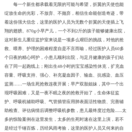
每一个新生都承载着无限的可能与希望，折翼的天使也能
绽放生命的光彩，不放弃、不抛弃，相信生命能创造奇迹，带
着这份强大信念，这里的医护人员为无数个折翼的天使插上飞
翔的翅膀。870g小早产儿，一个不到2斤的孩子能够健康出院，
这对新生儿重症监护室来说是一项多么艰巨的挑战，对他的抢
救、喂养、护理的困难程度自是不言而喻，经过医护人员60多
个日夜的精心呵护，小患儿顺利出院，与足月健康的孩子们站
在了同一起跑线上；刚出生48小时的宝宝感染性休克，扩充血
容量、呼吸支持、强心、补充凝血因子、输血、抗感染、血压
监测……一场生死抢救连夜开展；早产双胎姐妹，其中一个出
现呼吸困难，又是一夜不眠之夜的抢救开始了，生命体征监
护、呼吸机辅助呼吸、气管插管应用肺表面活性物质、完善辅
助检查、评估病情后调整呼吸机参数，患儿最终度过危险......太
多的惊险案例在这里发生，太多的生死时速在这里上演，若不
是经过千锤百炼，历经风雨考验，这里的医护人员又何来的自