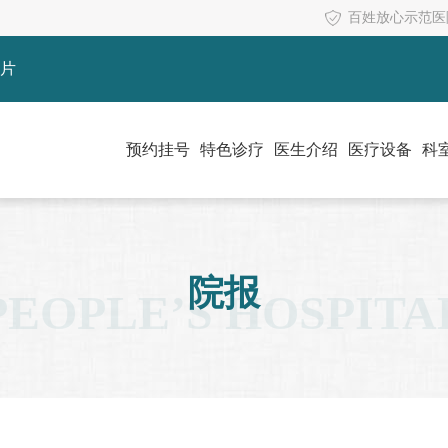
百姓放心示范医
片
预约挂号
特色诊疗
医生介绍
医疗设备
科
院报
PEOPLE’S HOSPITA