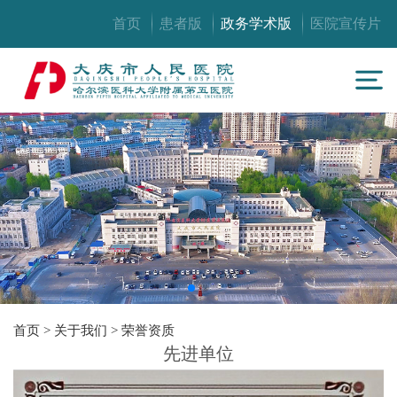
首页
患者版
政务学术版
医院宣传片
首页
>
关于我们
>
荣誉资质
先进单位