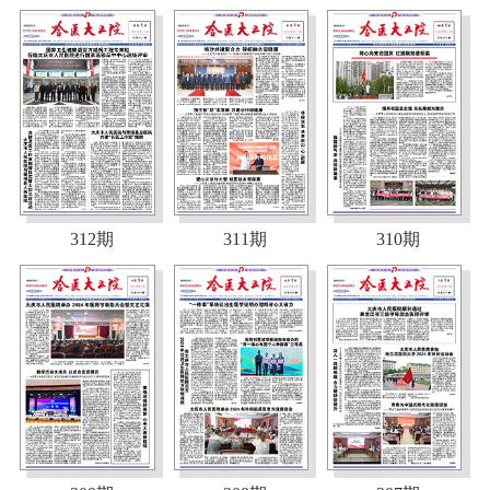
312期
311期
310期