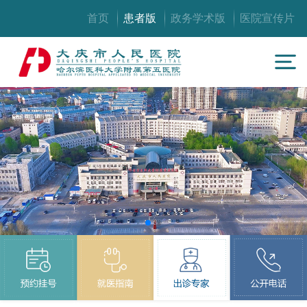
首页
患者版
政务学术版
医院宣传片