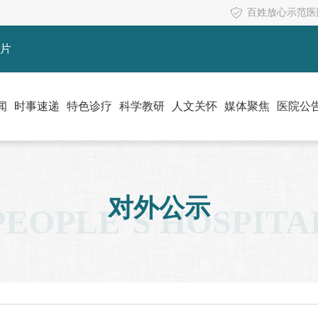
百姓放心示范医
片
闻
时事速递
特色诊疗
科学教研
人文关怀
媒体聚焦
医院公
对外公示
PEOPLE’S HOSPITA