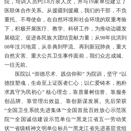
院，培训人员约3.8万余人次，并与19家单位建立了
医联体合作关系。从援疆到援藏，我们的干部，不负
重托、不辱使命，在自然环境和社会环境的双重考验
下，积极开展医疗、教学、科研工作，为推动边疆发
展稳定、促进各民族大团结贡献力量；从98年抗洪到
08年汶川地震，从非典到甲流、再到新冠肺炎，重大
自然灾害、重大公共卫生事件面前，我们众志成城、
一往无前。
医院以 “崇德尽术、践信仰和” 为院训，坚守 “以
德技塑魂，生命至上证医者仁心；以仁爱铸本，抱朴
求真守为民初心” 核心理念，靠质量树信誉、靠服务
创品牌、靠管理出效益、靠创新谋发展。先后荣获
“全国卫生系统先进集体”“全国首批百姓放心示范医
院”“全国诚信建设示范单位”“黑龙江省五一劳动奖
状”“省级精神文明单位标兵”“黑龙江省先进基层党组