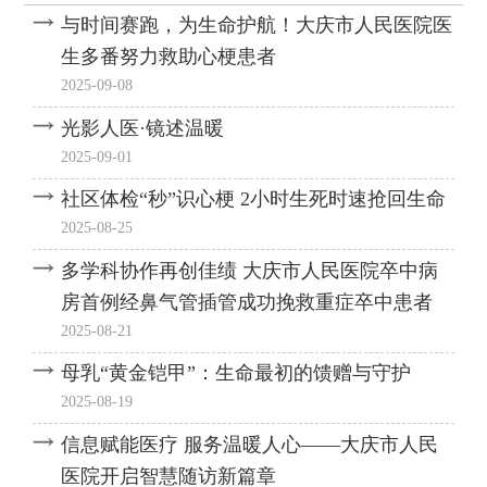
院接连攻克两例四级高难度
避开致盲风险！大庆市人民
与时间赛跑，为生命护航！大庆市人民医院医
心脏手术
医院妇科完成阴式非脱垂全
生多番努力救助心梗患者
子宫切除术
2025-09-08
光影人医·镜述温暖
2025-09-01
社区体检“秒”识心梗 2小时生死时速抢回生命
2025-08-25
多学科协作再创佳绩 大庆市人民医院卒中病
房首例经鼻气管插管成功挽救重症卒中患者
2025-08-21
母乳“黄金铠甲”：生命最初的馈赠与守护
2025-08-19
信息赋能医疗 服务温暖人心——大庆市人民
医院开启智慧随访新篇章