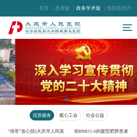
首页
患者版
政务学术版
医院宣传片
优质服务
暖心工会
社会公益
“强哥”攻心技||大庆市人民医
助BMI31.6的腹型肥胖患者