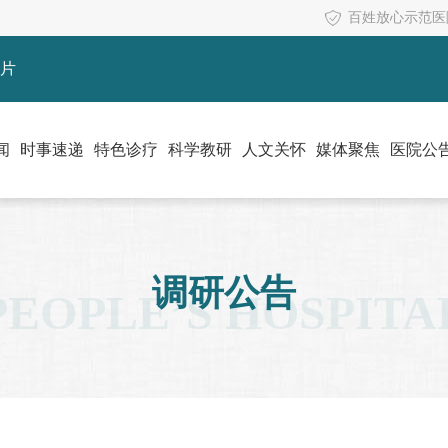
百姓放心示范医
片
闻
时事速递
特色诊疗
科学教研
人文关怀
媒体聚焦
医院公
调研公告
PEOPLE’S HOSPITA