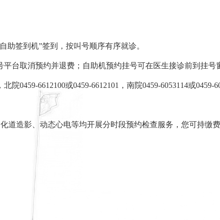
“自助签到机”签到，按叫号顺序有序就诊。
挂号平台取消预约并退费；自助机预约挂号可在医生接诊前到挂号
612100或0459-6612101，南院0459-6053114或045
消化道造影、动态心电等均开展分时段预约检查服务，您可持缴