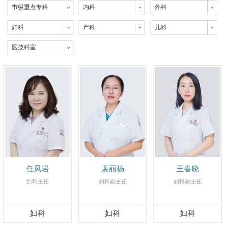
市级重点专科
内科
外科
妇科
产科
儿科
医技科室
任凤岩
裴丽杨
王春晓
妇科主任
妇科副主任
妇科副主任
妇科
妇科
妇科